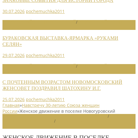
ЗНАКОВЫЕ СОБЫТИЯ ДЛЯ ИСТОРИИ ГОРОДА
30.07.2026
pochemuchka2011
НОВОСТИ РАЙОННЫХ ОТДЕЛЕНИЙ
/
НОВОСТИ РАЙОННЫХ
ОТДЕЛЕНИЙ 2026
БУРАКОВСКАЯ ВЫСТАВКА-ЯРМАРКА «РУКАМИ
СЕЛЯН»
29.07.2026
pochemuchka2011
НОВОСТИ РАЙОННЫХ ОТДЕЛЕНИЙ
/
НОВОСТИ РАЙОННЫХ
ОТДЕЛЕНИЙ 2026
С ПОЧТЕННЫМ ВОЗРАСТОМ НОВОМОСКОВСКИЙ
ЖЕНСОВЕТ ПОЗДРАВИЛ ШАТОХИНУ И.Г.
25.07.2026
pochemuchka2011
Главная
»
Навстречу 30-летию Союза женщин
России
»
Женское движение в поселке Новогуровский
НАВСТРЕЧУ 30-ЛЕТИЮ СОЮЗА ЖЕНЩИН РОССИИ
/
НОВОСТИ
РАЙОННЫХ ОТДЕЛЕНИЙ
/
НОВОСТИ РАЙОННЫХ ОТДЕЛЕНИЙ
2020
ЖЕНСКОЕ ДВИЖЕНИЕ В ПОСЕЛКЕ