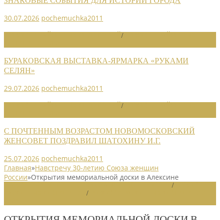
ЗНАКОВЫЕ СОБЫТИЯ ДЛЯ ИСТОРИИ ГОРОДА
30.07.2026
pochemuchka2011
НОВОСТИ РАЙОННЫХ ОТДЕЛЕНИЙ
/
НОВОСТИ РАЙОННЫХ
ОТДЕЛЕНИЙ 2026
БУРАКОВСКАЯ ВЫСТАВКА-ЯРМАРКА «РУКАМИ
СЕЛЯН»
29.07.2026
pochemuchka2011
НОВОСТИ РАЙОННЫХ ОТДЕЛЕНИЙ
/
НОВОСТИ РАЙОННЫХ
ОТДЕЛЕНИЙ 2026
С ПОЧТЕННЫМ ВОЗРАСТОМ НОВОМОСКОВСКИЙ
ЖЕНСОВЕТ ПОЗДРАВИЛ ШАТОХИНУ И.Г.
25.07.2026
pochemuchka2011
Главная
»
Навстречу 30-летию Союза женщин
России
»
Открытия мемориальной доски в Алексине
НАВСТРЕЧУ 30-ЛЕТИЮ СОЮЗА ЖЕНЩИН РОССИИ
/
НОВОСТИ
РАЙОННЫХ ОТДЕЛЕНИЙ
/
НОВОСТИ РАЙОННЫХ ОТДЕЛЕНИЙ
2020
ОТКРЫТИЯ МЕМОРИАЛЬНОЙ ДОСКИ В