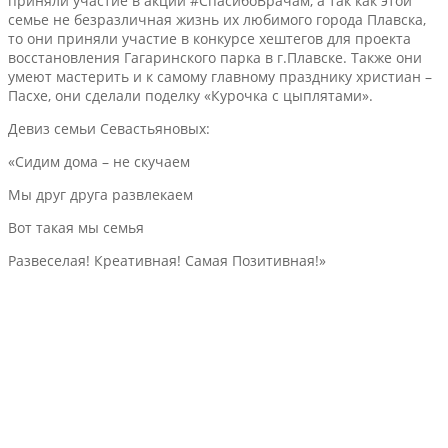
приняли участие в акции #СпасибоВрачам, а так как этой
семье не безразличная жизнь их любимого города Плавска,
то они приняли участие в конкурсе хештегов для проекта
восстановления Гагаринского парка в г.Плавске. Также они
умеют мастерить и к самому главному празднику христиан –
Пасхе, они сделали поделку «Курочка с цыплятами».
Девиз семьи Севастьяновых:
«Сидим дома – не скучаем
Мы друг друга развлекаем
Вот такая мы семья
Развеселая! Креативная! Самая Позитивная!»