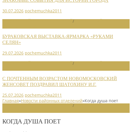
ЗНАКОВЫЕ СОБЫТИЯ ДЛЯ ИСТОРИИ ГОРОДА
30.07.2026
pochemuchka2011
НОВОСТИ РАЙОННЫХ ОТДЕЛЕНИЙ
/
НОВОСТИ РАЙОННЫХ
ОТДЕЛЕНИЙ 2026
БУРАКОВСКАЯ ВЫСТАВКА-ЯРМАРКА «РУКАМИ
СЕЛЯН»
29.07.2026
pochemuchka2011
НОВОСТИ РАЙОННЫХ ОТДЕЛЕНИЙ
/
НОВОСТИ РАЙОННЫХ
ОТДЕЛЕНИЙ 2026
С ПОЧТЕННЫМ ВОЗРАСТОМ НОВОМОСКОВСКИЙ
ЖЕНСОВЕТ ПОЗДРАВИЛ ШАТОХИНУ И.Г.
25.07.2026
pochemuchka2011
Главная
»
Новости районных отделений
»
Когда душа поет
НОВОСТИ РАЙОННЫХ ОТДЕЛЕНИЙ
/
НОВОСТИ РАЙОННЫХ
ОТДЕЛЕНИЙ 2020
КОГДА ДУША ПОЕТ