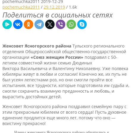
pochemuchka2011
2019-12-29
pochemuchka2011
/
29.12.2019
/
1.6k
Поделиться в социальных сетях
Женсовет Ясногорского района
Тульского регионального
отделения Общероссийской общественно-государственной
организации
«Союз женщин России»
поздравил с 50-
летием совместной жизни семью Дюдиных
Виктора Васильевича и Валентину Николаевну. Уже полвека
юбиляры живут в любви и согласии! Конечно же, их путь не
был усеян лепестками роз, но они смогли пройти все
испытания, все трудности, которые подготовила им судьба и,
смогли сохранить взаимную преданность и любовь, и
вырастить достойных детей.
Женсовет Ясногорского района поздравил семейную пару с
этим прекрасным юбилеем от всего сердца! Пусть духовное
единение продлится еще много лет, потому что оно —
воистину прекрасно!
Члены женсовета Ясногорского района обратились к