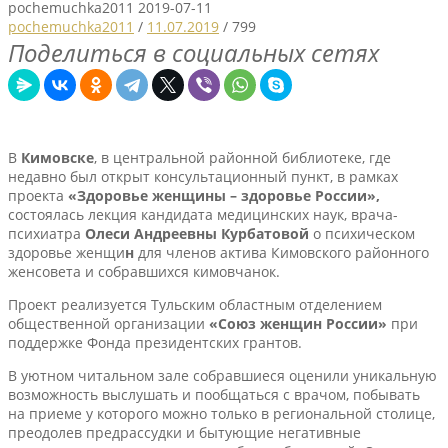
pochemuchka2011
2019-07-11
pochemuchka2011
/
11.07.2019
/
799
Поделиться в социальных сетях
В
Кимовске
, в центральной районной библиотеке, где
недавно был открыт консультационный пункт, в
рамках
проекта
«Здоровье женщины – здоровье России»,
состоялась лекция кандидата медицинских наук, врача-
психиатра
Олеси Андреевны Курбатовой
о психическом
здоровье женщи
н
для членов актива Кимовского районного
женсовета и собравшихся кимовчанок.
Проект реализуется Тульским областным отделением
общественной организации
«Союз женщин России»
при
поддержке Фонда президентских грантов.
В уютном читальном зале собравшиеся оценили уникальную
возможность выслушать и пообщаться с врачом, побывать
на приеме у которого можно только в региональной столице,
преодолев предрассудки и бытующие негативные