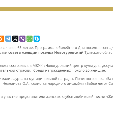
новал свое 65-летие. Программа юбилейного Дня поселка, совп
истки
совета женщин поселка Новогуровский
Тульского обла
век» состоялась в МКУК «Новогуровский центр культуры, досуг
тельной отрасли. Среди награжденных – около 20 женщин.
имали лауреаты муниципальной награды. Почетного знака «За 
Незнанова О.А., солистка народного ансамбля «Бабье лето» Си
и участие представители женских клубов любителей песни «Жив