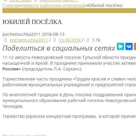
Главная
»
Новости районных отделений
»
Юбилей посёлка
НОВОСТИ РАЙОННЫХ ОТДЕЛЕНИЙ
ЮБИЛЕЙ ПОСЁЛКА
pochemuchka2011
2018-08-13
pochemuchka2011
/
13.08.2018
/
1.1k
Поделиться в социальных сетях
11-12 августа Новогуровский поселок Тульской области празд
насыщенной и яркой. В празднике принимали участие актив
России»
(председатель Л.А. Сауканс).
Торжественная часть праздника «Трудом красив и славен чело
работников муниципальных учреждений и предприятий строи
По многолетней традиции в День поселка поздравления прин
муниципального образования рабочий поселок Новогуровский 
Ческидов.
Торжество украсила концертная программа, в которой принял