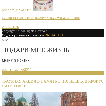
pochemuchka2011
БУРАКОВСКАЯ ВЫСТАВКА-ЯРМАРКА «РУКАМИ СЕЛЯН»
29.07.2026
Copyright ©, All Rights Reserved.
Студия развития бизнеса
DIGITAL LIFE
SHARE
ПОДАРИ МНЕ ЖИЗНЬ
MORE STORIES
pochemuchka2011
НОВОСТИ СОЮЗА
ТРАУРНАЯ АКЦИЯ В ПАМЯТЬ О ПОГИБШИХ В КРОКУС
СИТИ ХОЛЛЕ