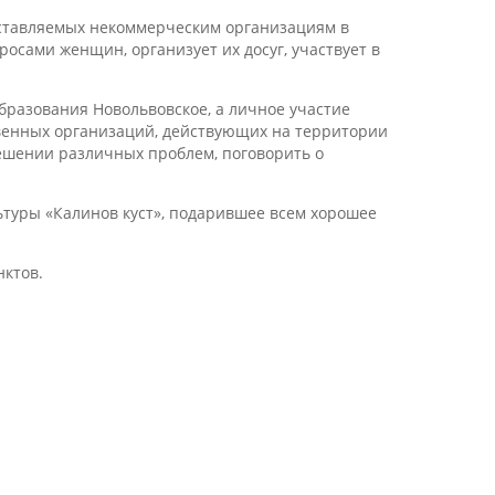
оставляемых некоммерческим организациям в
осами женщин, организует их досуг, участвует в
бразования Новольвовское, а личное участие
венных организаций, действующих на территории
ешении различных проблем, поговорить о
ьтуры «Калинов куст», подарившее всем хорошее
нктов.