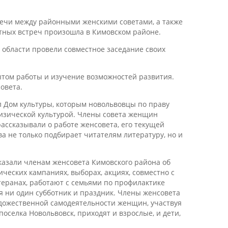
ечи между районными женскими советами, а также
тных встреч произошла в Кимовском районе.
 области провели совместное заседание своих
ытом работы и изучение возможностей развития.
овета.
л Дом культуры, которым новольвовцы по праву
физической культурой. Члены совета женщин
ссказывали о работе женсовета, его текущей
а не только подбирает читателям литературу, но и
казали членам женсовета Кимовского района об
еских кампаниях, выборах, акциях, совместно с
теранах, работают с семьями по профилактике
ия ни один субботник и праздник. Члены женсовета
удожественной самодеятельности женщин, участвуя
оселка Новольвовск, приходят и взрослые, и дети,