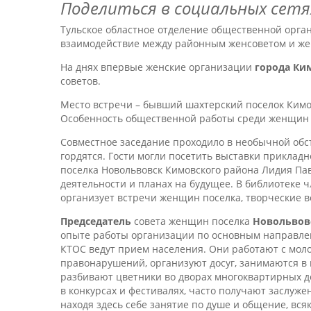
Поделиться в социальных сетя
Тульское областное отделение общественной орга
взаимодействие между районным женсоветом и жен
На днях впервые женские организации
города Ки
советов.
Место встречи – бывший шахтерский поселок Кимо
Особенность общественной работы среди женщин п
Совместное заседание проходило в необычной обс
гордятся. Гости могли посетить выставки приклад
поселка Новольвовск Кимовского района Лидия Па
деятельности и планах на будущее. В библиотеке 
организует встречи женщин поселка, творческие в
Председатель
совета женщин поселка
Новольвов
опыте работы организации по основным направлен
КТОС ведут прием населения. Они работают с моло
правонарушений, организуют досуг, занимаются в к
разбивают цветники во дворах многоквартирных до
в конкурсах и фестивалях, часто получают заслуже
находя здесь себе занятие по душе и общение, вся