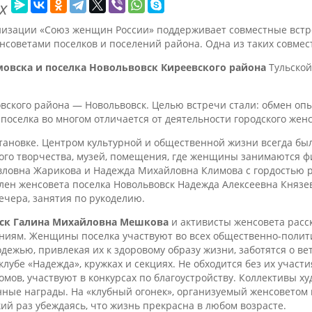
х
низации «Союз женщин России» поддерживает совместные встр
советами поселков и поселений района. Одна из таких совмес
мовска и поселка Новольвовск Киреевского района
Тульской
вского района — Новольвовск. Целью встречи стали: обмен оп
оселка во многом отличается от деятельности городского женс
тановке. Центром культурной и общественной жизни всегда бы
ного творчества, музей, помещения, где женщины занимаются 
вловна Жарикова и Надежда Михайловна Климова с гордостью ра
член женсовета поселка Новольвовск Надежда Алексеевна Князев
ечера, занятия по рукоделию.
ск
Галина Михайловна Мешкова
и активисты женсовета расс
иям. Женщины поселка участвуют во всех общественно-политич
дежью, привлекая их к здоровому образу жизни, заботятся о ве
лубе «Надежда», кружках и секциях. Не обходится без их участ
мов, участвуют в конкурсах по благоустройству. Коллективы х
нные награды. На «клубный огонек», организуемый женсоветом п
кий раз убеждаясь, что жизнь прекрасна в любом возрасте.