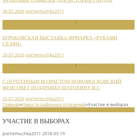
ЗНАКОВЫЕ СОБЫТИЯ ДЛЯ ИСТОРИИ ГОРОДА
30.07.2026
pochemuchka2011
НОВОСТИ РАЙОННЫХ ОТДЕЛЕНИЙ
/
НОВОСТИ РАЙОННЫХ
ОТДЕЛЕНИЙ 2026
БУРАКОВСКАЯ ВЫСТАВКА-ЯРМАРКА «РУКАМИ
СЕЛЯН»
29.07.2026
pochemuchka2011
НОВОСТИ РАЙОННЫХ ОТДЕЛЕНИЙ
/
НОВОСТИ РАЙОННЫХ
ОТДЕЛЕНИЙ 2026
С ПОЧТЕННЫМ ВОЗРАСТОМ НОВОМОСКОВСКИЙ
ЖЕНСОВЕТ ПОЗДРАВИЛ ШАТОХИНУ И.Г.
25.07.2026
pochemuchka2011
Главная
»
Новости районных отделений
»
Участие в выборах
НОВОСТИ РАЙОННЫХ ОТДЕЛЕНИЙ
УЧАСТИЕ В ВЫБОРАХ
pochemuchka2011
2018-03-19