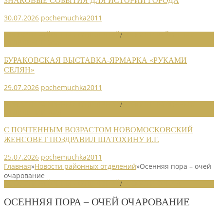
ЗНАКОВЫЕ СОБЫТИЯ ДЛЯ ИСТОРИИ ГОРОДА
30.07.2026
pochemuchka2011
НОВОСТИ РАЙОННЫХ ОТДЕЛЕНИЙ
/
НОВОСТИ РАЙОННЫХ
ОТДЕЛЕНИЙ 2026
БУРАКОВСКАЯ ВЫСТАВКА-ЯРМАРКА «РУКАМИ
СЕЛЯН»
29.07.2026
pochemuchka2011
НОВОСТИ РАЙОННЫХ ОТДЕЛЕНИЙ
/
НОВОСТИ РАЙОННЫХ
ОТДЕЛЕНИЙ 2026
С ПОЧТЕННЫМ ВОЗРАСТОМ НОВОМОСКОВСКИЙ
ЖЕНСОВЕТ ПОЗДРАВИЛ ШАТОХИНУ И.Г.
25.07.2026
pochemuchka2011
Главная
»
Новости районных отделений
»
Осенняя пора – очей
очарование
НОВОСТИ РАЙОННЫХ ОТДЕЛЕНИЙ
/
НОВОСТИ СОЮЗА
ОСЕННЯЯ ПОРА – ОЧЕЙ ОЧАРОВАНИЕ