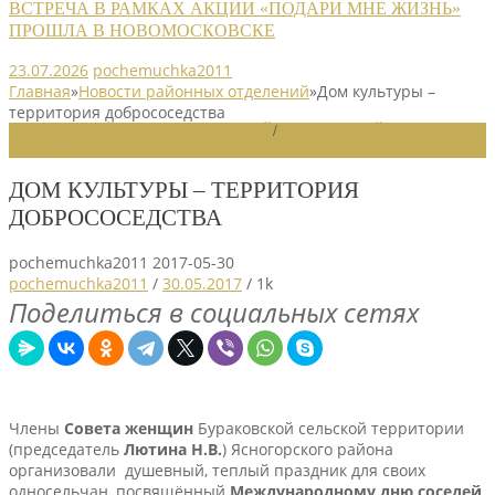
ВСТРЕЧА В РАМКАХ АКЦИИ «ПОДАРИ МНЕ ЖИЗНЬ»
ПРОШЛА В НОВОМОСКОВСКЕ
23.07.2026
pochemuchka2011
Главная
»
Новости районных отделений
»
Дом культуры –
территория добрососедства
НОВОСТИ РАЙОННЫХ ОТДЕЛЕНИЙ
/
НОВОСТИ РАЙОННЫХ
ОТДЕЛЕНИЙ 2017
ДОМ КУЛЬТУРЫ – ТЕРРИТОРИЯ
ДОБРОСОСЕДСТВА
pochemuchka2011
2017-05-30
pochemuchka2011
/
30.05.2017
/
1k
Поделиться в социальных сетях
Члены
Совета женщин
Бураковской сельской территории
(председатель
Лютина Н.В.
) Ясногорского района
организовали душевный, теплый праздник для своих
односельчан, посвящённый
Международному дню соседей
,