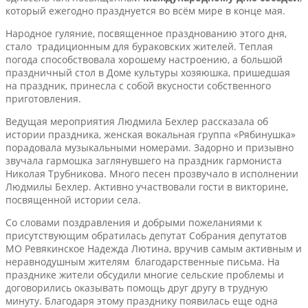
который ежегодно празднуется во всём мире в конце мая.
Народное гуляние, посвященное празднованию этого дня,
стало традиционным для бураковских жителей. Теплая
погода способствовала хорошему настроению, а большой
праздничный стол в Доме культуры хозяюшка, пришедшая
на праздник, принесла с собой вкусности собственного
приготовления.
Ведущая мероприятия Людмила Бехлер рассказала об
истории праздника, женская вокальная группа «Рябинушка»
порадовала музыкальными номерами. Задорно и призывно
звучала гармошка заглянувшего на праздник гармониста
Николая Трубникова. Много песен прозвучало в исполнении
Людмилы Бехлер. Активно участвовали гости в викторине,
посвященной истории села.
Со словами поздравления и добрыми пожеланиями к
присутствующим обратилась депутат Собрания депутатов
МО Ревякинское Надежда Лютина, вручив самым активным и
неравнодушным жителям благодарственные письма. На
празднике жители обсудили многие сельские проблемы и
договорились оказывать помощь друг другу в трудную
минуту. Благодаря этому празднику появилась еще одна