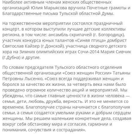
Наиболее активным членам женских общественных
организаций Юлия Марьясова вручила Почетные грамоты и
Благодарственные письма Тульской областной Думы.
На торжественном мероприятии состоялся праздничный
концерт, в котором выступили лучшие детские коллективы
региона, в том числе: ансамбль скрипачей (г. Богородицк),
участник конкурса юных талантов «Синяя птица» домбрист
Святослав Кайзер (г.Донской), участница сводного детского
хора на Зимних олимпийских играх Сочи-2014 Мария Сивчик
(г.Дубна) и другие.
По словам председателя Тульского областного отделения
общественной организации «Союз женщин России» Татьяны
Петровны Лысенко, «Союз всегда поддерживал женщин и
боролся за качество их жизни, за четверть века нами было
проведено огромное количество акций и мероприятий. Мы
убеждены, что самые главные ценности в жизни человека —
семья, дети, любовь, дружба, верность. И это не меняется со
временем. Благополучие страны начинается с благополучия
семьи, а семья создается умелыми руками и добрым сердцем
женщины. Мы решаем маленькие конкретные дела, создавая
вокруг себя обстановку мира и согласия, гармонии и
понимания, сочувствия и сострадания».