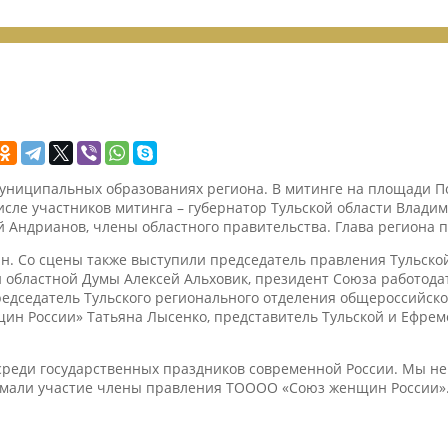
муниципальных образованиях региона. В митинге на площади П
сле участников митинга – губернатор Тульской области Владим
 Андрианов, члены областного правительства. Глава региона п
тин. Со сцены также выступили председатель правления Тульс
й областной Думы Алексей Альховик, президент Союза работода
едседатель Тульского регионального отделения общероссийско
ин России» Татьяна Лысенко, представитель Тульской и Ефрем
 среди государственных праздников современной России. Мы не
нимали участие члены правления ТОООО «Союз женщин России».