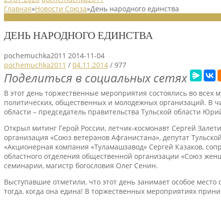
Главная
»
Новости Союза
»
День народного единства
НОВОСТИ СОЮЗА
ДЕНЬ НАРОДНОГО ЕДИНСТВА
pochemuchka2011
2014-11-04
pochemuchka2011
/
04.11.2014
/
977
Поделиться в социальных сетях
В этот день торжественные мероприятия состоялись во всех 
политических, общественных и молодежных организаций. В чи
области – председатель правительства Тульской области Юрий
Открыл митинг Герой России, летчик-космонавт Сергей Зале
организация «Союз ветеранов Афганистана», депутат Тульско
«Акционерная компания «Туламашзавод» Сергей Казаков, сопр
областного отделения общественной организации «Союз женщ
семинарии, магистр богословия Олег Сенин.
Выступавшие отметили, что этот день занимает особое место
тогда, когда она едина! В торжественных мероприятиях при