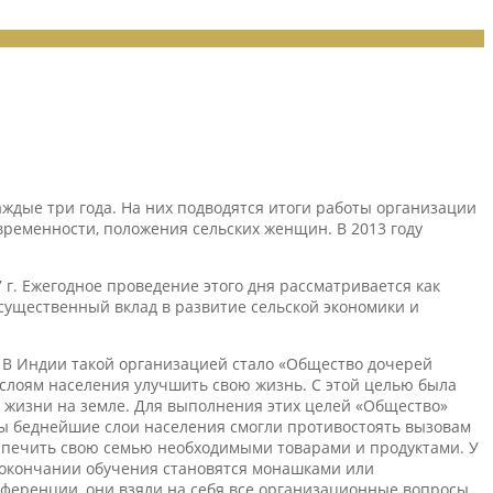
аждые три года. На них подводятся итоги работы организации
ременности, положения сельских женщин. В 2013 году
г. Ежегодное проведение этого дня рассматривается как
существенный вклад в развитие сельской экономики и
 В Индии такой организацией стало «Общество дочерей
слоям населения улучшить свою жизнь. С этой целью была
а жизни на земле. Для выполнения этих целей «Общество»
обы беднейшие слои населения смогли противостоять вызовам
спечить свою семью необходимыми товарами и продуктами. У
о окончании обучения становятся монашками или
ференции, они взяли на себя все организационные вопросы