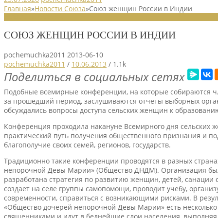
Главная
»
Новости Союза
»
Союз женщин России в Индии
НОВОСТИ СОЮЗА
СОЮЗ ЖЕНЩИН РОССИИ В ИНДИИ
pochemuchka2011
2013-06-10
pochemuchka2011
/
10.06.2013
/
1.1k
Поделиться в социальных сетях
Подобные всемирные конференции, на которые собираются чле
за прошедший период, заслушиваются отчеты выборных орган
обсуждались вопросы доступа сельских женщин к образованию
Конференция проходила накануне Всемирного дня сельских же
практический путь получения общественного признания и по
благополучие своих семей, регионов, государств.
Традиционно такие конференции проводятся в разных странах
непорочной Девы Марии» (Общество ДНДМ). Организация была
разработана стратегия по развитию женщин, детей, санации 
создает на селе группы самопомощи, проводит учебу, организ
современности, справиться с возникающими рисками. В резу
«Общество дочерей непорочной Девы Марии» есть несколько к
священниками и идут в беднейшие слои населения, выполняя