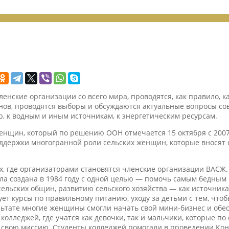
нские организации со всего мира, проводятся, как правило, к
ов, проводятся выборы и обсуждаются актуальные вопросы сов
, к водным и иным источникам, к энергетическим ресурсам.
нщин, который по решению ООН отмечается 15 октября с 2007 
ддержки многогранной роли сельских женщин, которые вносят 
, где организаторами становятся членские организации ВАСЖ.
 создана в 1984 году с одной целью — помочь самым бедным 
сельских общин, развитию сельского хозяйства — как источник
ует курсы по правильному питанию, уходу за детьми с тем, чт
льтате многие женщины смогли начать свой мини-бизнес и обе
олледжей, где учатся как девочки, так и мальчики, которые п
 свою миссию. Студенты колледжей помогали в проведении Кон