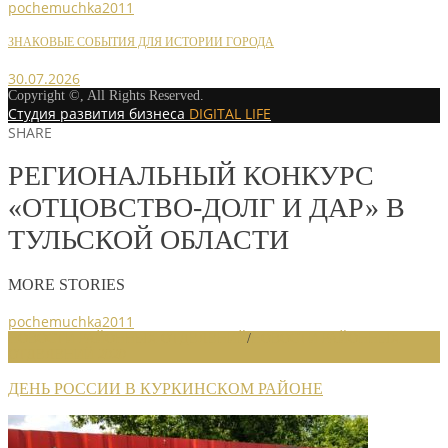
pochemuchka2011
ЗНАКОВЫЕ СОБЫТИЯ ДЛЯ ИСТОРИИ ГОРОДА
30.07.2026
Copyright ©, All Rights Reserved.
Студия развития бизнеса
DIGITAL LIFE
SHARE
РЕГИОНАЛЬНЫЙ КОНКУРС
«ОТЦОВСТВО-ДОЛГ И ДАР» В
ТУЛЬСКОЙ ОБЛАСТИ
MORE STORIES
pochemuchka2011
НОВОСТИ РАЙОННЫХ ОТДЕЛЕНИЙ
/
НОВОСТИ РАЙОННЫХ
ОТДЕЛЕНИЙ 2020
ДЕНЬ РОССИИ В КУРКИНСКОМ РАЙОНЕ