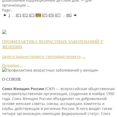
дошкольный коррекционный детский дом; — для
организации …
Page :
1
…
871
872
873
874
875
876
877
…
885
ПРОФИЛАКТИКА ВОЗРАСТНЫХ ЗАБОЛЕВАНИЙ У
ЖЕНЩИН
Цели и задачи проекта, география проекта, ...
Подробнее...
О СОЮЗЕ
Союз Женщин России
(СЖР) — всероссийская общественная
неправительственная организация, созданная в ноябре 1990
года. Союз Женщин России объединяет на добровольной
основе женские советы, союзы, ассоциации, комитеты и
клубы, действующие в регионах России. В него входят также
четыре организации, имеющие федеральный статус: Союз