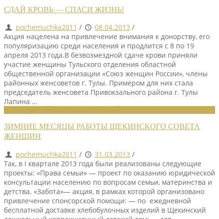
СДАЙ КРОВЬ — СПАСИ ЖИЗНЬ!
pochemuchka2011
/
08.04.2013
/
Акция нацелена на привлечение внимания к донорству, его
популяризацию среди населения и продлится с 8 по 19
апреля 2013 года.В безвозмездной сдаче крови приняли
участие женщины Тульского отделения областной
общественной организации «Союз женщин России», члены
районных женсоветов г. Тулы. Примером для них стала
председатель женсовета Привокзального района г. Тулы
Лапина …
НОВОСТИ РАЙОННЫХ ОТДЕЛЕНИЙ
ЗИМНИЕ МЕСЯЦЫ РАБОТЫ ЩЕКИНСКОГО СОВЕТА
ЖЕНЩИН
pochemuchka2011
/
31.03.2013
/
Так, в I квартале 2013 года были реализованы следующие
проекты: «Права семьи» — проект по оказанию юридической
консультации населению по вопросам семьи, материнства и
детства. «Забота»— акция, в рамках которой организовано
привлечение спонсорской помощи: — по ежедневной
бесплатной доставке хлебобулочных изделий в Щекинский