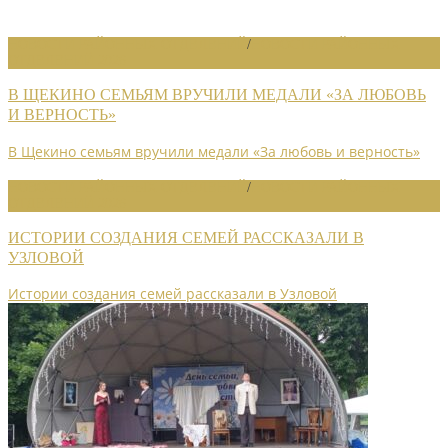
НОВОСТИ РАЙОННЫХ ОТДЕЛЕНИЙ
/
НОВОСТИ РАЙОННЫХ
ОТДЕЛЕНИЙ 2026
В ЩЕКИНО СЕМЬЯМ ВРУЧИЛИ МЕДАЛИ «ЗА ЛЮБОВЬ
И ВЕРНОСТЬ»
В Щекино семьям вручили медали «За любовь и верность»
НОВОСТИ РАЙОННЫХ ОТДЕЛЕНИЙ
/
НОВОСТИ РАЙОННЫХ
ОТДЕЛЕНИЙ 2026
ИСТОРИИ СОЗДАНИЯ СЕМЕЙ РАССКАЗАЛИ В
УЗЛОВОЙ
Истории создания семей рассказали в Узловой