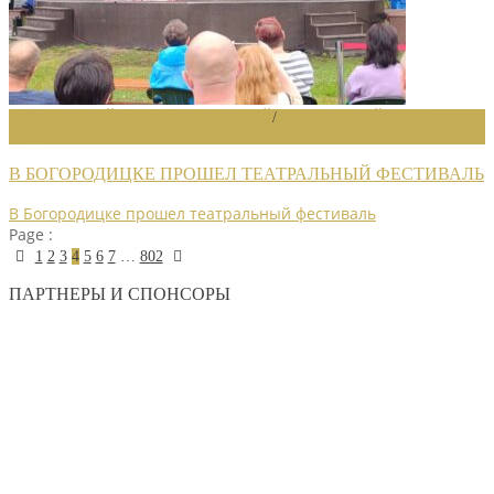
НОВОСТИ РАЙОННЫХ ОТДЕЛЕНИЙ
/
НОВОСТИ РАЙОННЫХ
ОТДЕЛЕНИЙ 2026
В БОГОРОДИЦКЕ ПРОШЕЛ ТЕАТРАЛЬНЫЙ ФЕСТИВАЛЬ
В Богородицке прошел театральный фестиваль
Page :
1
2
3
4
5
6
7
…
802
ПАРТНЕРЫ И СПОНСОРЫ