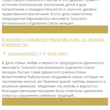
источник благополучия, воспитания детей в духе
патриотизма и гражданственности и, конечно, духовно
нравственного воспитания. В этот день заместитель
председателя Ефремовского женсовета Тульского
регионального отделения Союза женщин …
НОВОСТИ РАЙОННЫХ ОТДЕЛЕНИЙ
/
НОВОСТИ РАЙОННЫХ
ОТДЕЛЕНИЙ 2026
В ЩЕКИНО СЕМЬЯМ ВРУЧИЛИ МЕДАЛИ «ЗА ЛЮБОВЬ
И ВЕРНОСТЬ»
pochemuchka2011
/
09.07.2026
/
В День семьи, любви и верности председатель Щекинского
женсовета Тульского регионального отделения Союза
женщин России, глава Щекинского района Елена
Валентиновна Рыбальченко поздравила семьи, которые на
протяжении многих лет бережно хранят любовь, верность и
взаимное уважение. Медалями «За любовь и верность»,
благодарственными письмами были отмечены щекинские
семьи за сохранение семейных традиций …
НОВОСТИ РАЙОННЫХ ОТДЕЛЕНИЙ
/
НОВОСТИ РАЙОННЫХ
ОТДЕЛЕНИЙ 2026