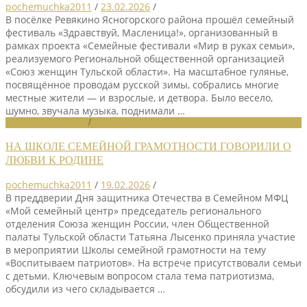
pochemuchka2011
/
23.02.2026
/
В посёлке Ревякино Ясногорского района прошёл семейный
фестиваль «Здравствуй, Масленица!», организованный в
рамках проекта «Семейные фестивали «Мир в руках семьи»,
реализуемого Региональной общественной организацией
«Союз женщин Тульской области». На масштабное гулянье,
посвящённое проводам русской зимы, собрались многие
местные жители — и взрослые, и детвора. Было весело,
шумно, звучала музыка, поднимали …
НОВОСТИ СОЮЗА
/
СЛАЙДЕР
НА ШКОЛЕ СЕМЕЙНОЙ ГРАМОТНОСТИ ГОВОРИЛИ О
ЛЮБВИ К РОДИНЕ
pochemuchka2011
/
19.02.2026
/
В преддверии Дня защитника Отечества в Семейном МФЦ
«Мой семейный центр» председатель регионального
отделения Союза женщин России, член Общественной
палаты Тульской области Татьяна Лысенко приняла участие
в мероприятии Школы семейной грамотности на тему
«Воспитываем патриотов». На встрече присутствовали семьи
с детьми. Ключевым вопросом стала тема патриотизма,
обсудили из чего складывается …