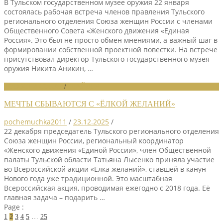
В Тульском государственном музее оружия 22 января
состоялась рабочая встреча членов правления Тульского
регионального отделения Союза женщин России с членами
Общественного Совета «Женского движения «Единая
Россия». Это был не просто обмен мнениями, а важный шаг в
формировании собственной проектной повестки. На встрече
присутствовал директор Тульского государственного музея
оружия Никита Аникин, …
НОВОСТИ СОЮЗА
/
СЛАЙДЕР
МЕЧТЫ СБЫВАЮТСЯ С «ЁЛКОЙ ЖЕЛАНИЙ»
pochemuchka2011
/
23.12.2025
/
22 декабря председатель Тульского регионального отделения
Союза женщин России, региональный координатор
«Женского движения «Единой России», член Общественной
палаты Тульской области Татьяна Лысенко приняла участие
во Всероссийской акции «Ёлка желаний», ставшей в канун
Нового года уже традиционной. Это масштабная
Всероссийская акция, проводимая ежегодно с 2018 года. Её
главная задача – подарить …
Page :
1
2
3
4
5
…
25