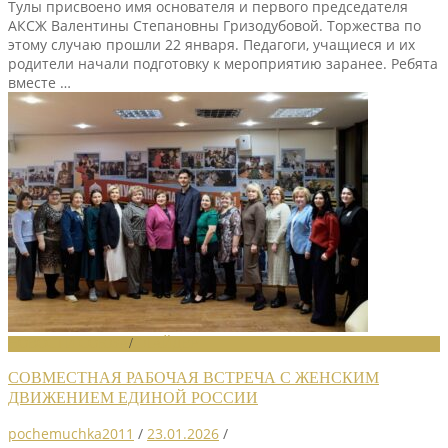
Тулы присвоено имя основателя и первого председателя
АКСЖ Валентины Степановны Гризодубовой. Торжества по
этому случаю прошли 22 января. Педагоги, учащиеся и их
родители начали подготовку к мероприятию заранее. Ребята
вместе …
НОВОСТИ СОЮЗА
/
СЛАЙДЕР
СОВМЕСТНАЯ РАБОЧАЯ ВСТРЕЧА С ЖЕНСКИМ
ДВИЖЕНИЕМ ЕДИНОЙ РОССИИ
pochemuchka2011
/
23.01.2026
/